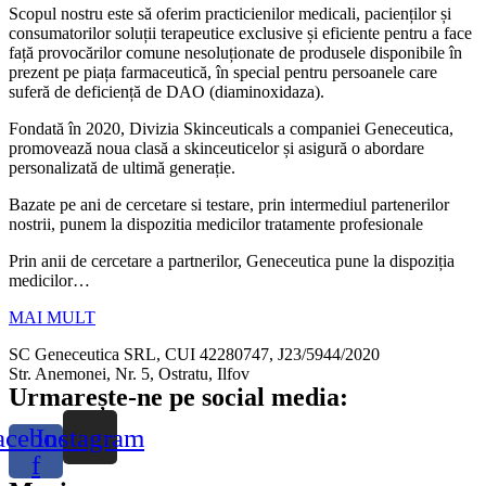
Scopul nostru este să oferim practicienilor medicali, pacienților și
consumatorilor soluții terapeutice exclusive și eficiente pentru a face
față provocărilor comune nesoluționate de produsele disponibile în
prezent pe piața farmaceutică, în special pentru persoanele care
suferă de deficiență de DAO (diaminoxidaza).
Fondată în 2020, Divizia Skinceuticals a companiei Geneceutica,
promovează noua clasă a skinceuticelor și asigură o abordare
personalizată de ultimă generație.
Bazate pe ani de cercetare si testare, prin intermediul partenerilor
nostrii, punem la dispozitia medicilor tratamente profesionale
Prin anii de cercetare a partnerilor, Geneceutica pune la dispoziția
medicilor…
MAI MULT
SC Geneceutica SRL, CUI 42280747, J23/5944/2020
Str. Anemonei, Nr. 5, Ostratu, Ilfov
Urmarește-ne pe social media:
acebook-
Instagram
f