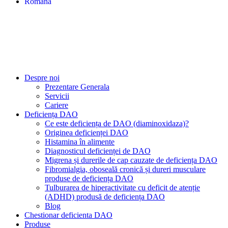
Despre noi
Prezentare Generala
Servicii
Cariere
Deficiența DAO
Ce este deficiența de DAO (diaminoxidaza)?
Originea deficienței DAO
Histamina în alimente
Diagnosticul deficienței de DAO
Migrena și durerile de cap cauzate de deficiența DAO
Fibromialgia, oboseală cronică și dureri musculare
produse de deficiența DAO
Tulburarea de hiperactivitate cu deficit de atenție
(ADHD) produsă de deficiența DAO
Blog
Chestionar deficienta DAO
Produse