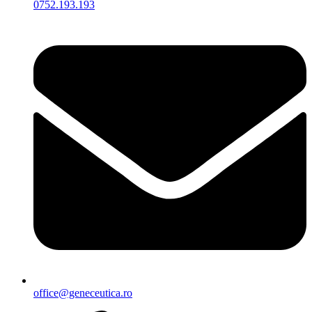
0752.193.193
office@geneceutica.ro