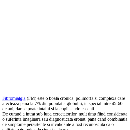
Fibromialgia
(FM) este o boală cronica, polimorfa si complexa care
afecteaza pana la 7% din populatia globului, in special intre 45-60
de ani, dar se poate intalni si la copii si adolescenti.
De curand a intrat sub lupa cercetatorilor, mult timp fiind considerata
o suferinta imaginara sau diagnosticata eronat, pana cand combinatia
de simptome persistente si invalidante a fost recunoscuta ca o
entitate patologica de sine statatoare.