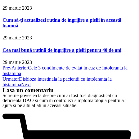
29 martie 2023
Cum să-ți actualizezi rutina de îngrijire a pielii în această
toamnă
29 martie 2023
Cea mai bună rutină de îngrijire a pielii pentru 40 de ani
29 martie 2023
Prev
Anterior
Cele 3 condimente de evitat in caz de Intoleranta la
histamina
Urmator
Disbioza intestinala la pacientii cu intoleranta la
histamina
Next
Lasa un comentariu
Scrie-ne povestea ta despre cum ai fost fost diagnosticat cu
deficienta DAO si cum iti controlezi simptomatologia pentru a-i
ajuta si pe altii aflati in aceeasi situatie.