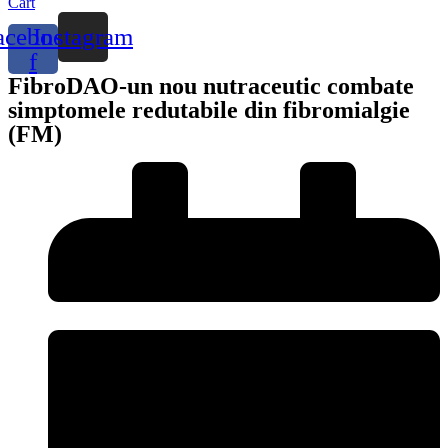
Cart
acebook-
Instagram
f
FibroDAO-un nou nutraceutic combate
simptomele redutabile din fibromialgie
(FM)