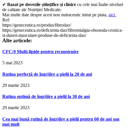
✔
Bazat pe dovezile științifice și clinice
cu cele mai înalte niveluri
de calitate ale Nutriției Medicale;
Mai multe date despre acest nou nutraceutic intrat pe piata,
aici.
Ref:
https://geneceutica.ro/produs/fibrodao/
https://geneceutica.ro/deficienta-dao/fibromialgia-oboseala-cronica-
si-dureri-musculare-produse-de-deficienta-dao/
Alte articole:
CFC:9 Multi-lipide pentru reconstruire
5 mai 2023
Rutina perfectă de îngrijire a pielii la 20 de ani
29 martie 2023
Rutina optimă de îngrijire a pielii la 30 de ani
29 martie 2023
Cea mai bună rutină de îngrijire a pielii pentru 60 de ani sau
mai mult