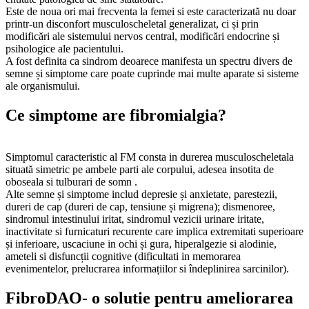
Este de noua ori mai frecventa la femei si este caracterizată nu doar
printr-un disconfort musculoscheletal generalizat, ci și prin
modificări ale sistemului nervos central, modificări endocrine și
psihologice ale pacientului.
A fost definita ca sindrom deoarece manifesta un spectru divers de
semne și simptome care poate cuprinde mai multe aparate si sisteme
ale organismului.
Ce simptome are fibromialgia?
Simptomul caracteristic al FM consta in durerea musculoscheletala
situată simetric pe ambele parti ale corpului, adesea insotita de
oboseala si tulburari de somn .
Alte semne și simptome includ depresie și anxietate, parestezii,
dureri de cap (dureri de cap, tensiune și migrena); dismenoree,
sindromul intestinului iritat, sindromul vezicii urinare iritate,
inactivitate si furnicaturi recurente care implica extremitati superioare
și inferioare, uscaciune in ochi și gura, hiperalgezie si alodinie,
ameteli si disfuncții cognitive (dificultati in memorarea
evenimentelor, prelucrarea informațiilor si îndeplinirea sarcinilor).
FibroDAO- o solutie pentru ameliorarea