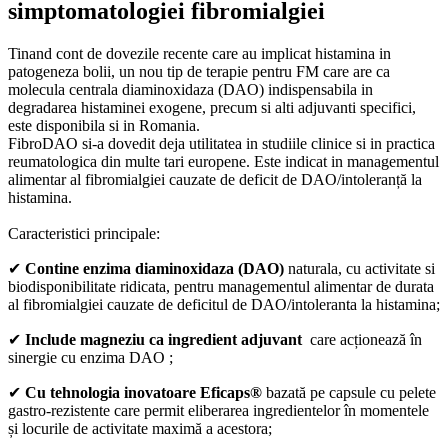
simptomatologiei fibromialgiei
Tinand cont de dovezile recente care au implicat histamina in
patogeneza bolii, un nou tip de terapie pentru FM care are ca
molecula centrala diaminoxidaza (DAO) indispensabila in
degradarea histaminei exogene, precum si alti adjuvanti specifici,
este disponibila si in Romania.
FibroDAO si-a dovedit deja utilitatea in studiile clinice si in practica
reumatologica din multe tari europene. Este indicat in managementul
alimentar al fibromialgiei cauzate de deficit de DAO/intoleranță la
histamina.
Caracteristici principale:
✔
Contine enzima diaminoxidaza (DAO)
naturala, cu activitate si
biodisponibilitate ridicata, pentru managementul alimentar de durata
al fibromialgiei cauzate de deficitul de DAO/intoleranta la histamina;
✔
Include magneziu ca ingredient adjuvant
care acționează în
sinergie cu enzima DAO ;
✔
Cu tehnologia inovatoare Eficaps®
bazată pe capsule cu pelete
gastro-rezistente care permit eliberarea ingredientelor în momentele
și locurile de activitate maximă a acestora;