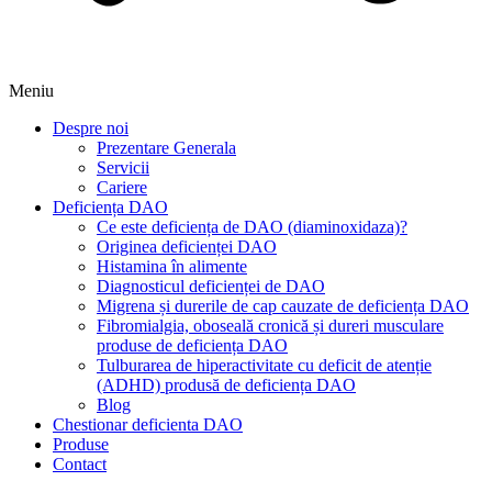
Meniu
Despre noi
Prezentare Generala
Servicii
Cariere
Deficiența DAO
Ce este deficiența de DAO (diaminoxidaza)?
Originea deficienței DAO
Histamina în alimente
Diagnosticul deficienței de DAO
Migrena și durerile de cap cauzate de deficiența DAO
Fibromialgia, oboseală cronică și dureri musculare
produse de deficiența DAO
Tulburarea de hiperactivitate cu deficit de atenție
(ADHD) produsă de deficiența DAO
Blog
Chestionar deficienta DAO
Produse
Contact