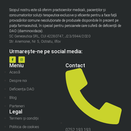
Scopul nostru este să oferim practicienilor medicali, pacienților și
consumatorilor soluții terapeutice exclusive și eficiente pentru a face față
provocărilor comune nesoluționate de produsele disponibile în prezent pe
piața farmaceutică, în special pentru persoanele care suferă de deficiență de
DAO (diaminoxidaza).
SC Geneceutica SRL, CUI 42280747, J23/5944/2020
Str. Anemonei, Nr. 5, Ostratu, Ilfov
Urmarește-ne pe social media:
Meniu
Contact
Acasă
Despre noi
Deficiența DAO
Blog
Parteneri
Legal
Termeni și condiții
Politica de cookies
0752 193 193