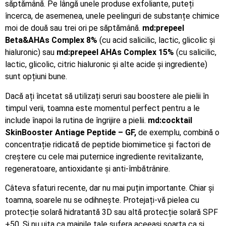
săptămână. Pe lângă unele produse exfoliante, puteți
încerca, de asemenea, unele peelinguri de substanțe chimice
moi de două sau trei ori pe săptămână.
md:prepeel
Beta&AHAs Complex 8%
(cu acid salicilic, lactic, glicolic și
hialuronic) sau
md:prepeel AHAs Complex 15%
(cu salicilic,
lactic, glicolic, citric hialuronic și alte acide și ingrediente)
sunt opțiuni bune.
Dacă ați încetat să utilizați seruri sau boostere ale pielii în
timpul verii, toamna este momentul perfect pentru a le
include înapoi la rutina de îngrijire a pielii.
md:cocktail
SkinBooster Antiage Peptide – GF,
de exemplu, combină o
concentrație ridicată de peptide biomimetice și factori de
creștere cu cele mai puternice ingrediente revitalizante,
regeneratoare, antioxidante și anti-îmbătrânire.
Câteva sfaturi recente, dar nu mai puțin importante. Chiar și
toamna, soarele nu se odihnește. Protejați-vă pielea cu
protecție solară hidratantă 3D sau altă protecție solară SPF
+50. Si nu uita ca mainile tale sufera aceeasi soarta ca si