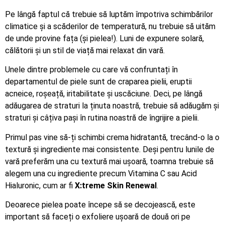
Pe lângă faptul că trebuie să luptăm împotriva schimbărilor
climatice și a scăderilor de temperatură, nu trebuie să uităm
de unde provine fața (și pielea!). Luni de expunere solară,
călătorii și un stil de viață mai relaxat din vară.
Unele dintre problemele cu care vă confruntați în
departamentul de piele sunt de craparea pielii, eruptii
acneice, roșeață, iritabilitate și uscăciune. Deci, pe lângă
adăugarea de straturi la ținuta noastră, trebuie să adăugăm și
straturi și câțiva pași în rutina noastră de îngrijire a pielii.
Primul pas vine să-ți schimbi crema hidratantă, trecând-o la o
textură și ingrediente mai consistente. Deși pentru lunile de
vară preferăm una cu textură mai ușoară, toamna trebuie să
alegem una cu ingrediente precum Vitamina C sau Acid
Hialuronic, cum ar fi
X:treme Skin Renewal
.
Deoarece pielea poate începe să se decojească, este
important să faceți o exfoliere ușoară de două ori pe