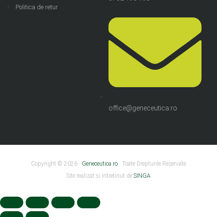
Politica de retur
office@geneceutica.ro
Copyright © 2026 ·
Geneceutica.ro
· Toate Drepturile Rezervate
Site realizat si intretinut de
SINGA