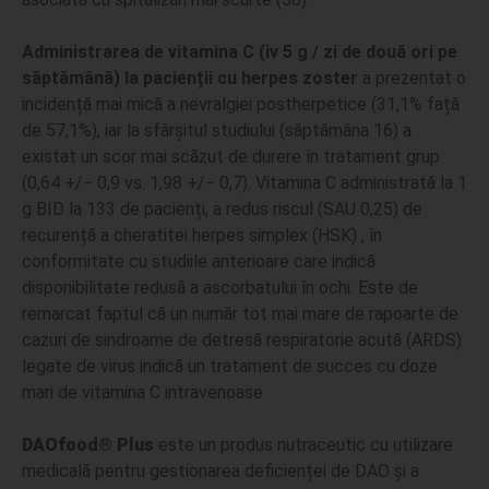
Administrarea de vitamina C (iv 5 g / zi de două ori pe
săptămână) la pacienții cu herpes zoster
a prezentat o
incidență mai mică a nevralgiei postherpetice (31,1% față
de 57,1%), iar la sfârșitul studiului (săptămâna 16) a
existat un scor mai scăzut de durere în tratament grup
(0,64 +/− 0,9 vs. 1,98 +/− 0,7). Vitamina C administrată la 1
g BID la 133 de pacienți, a redus riscul (SAU 0,25) de
recurență a cheratitei herpes simplex (HSK) , în
conformitate cu studiile anterioare care indică
disponibilitate redusă a ascorbatului în ochi. Este de
remarcat faptul că un număr tot mai mare de rapoarte de
cazuri de sindroame de detresă respiratorie acută (ARDS)
legate de virus indică un tratament de succes cu doze
mari de vitamina C intravenoase
DAOfood® Plus
este un produs nutraceutic cu utilizare
medicală pentru gestionarea deficienței de DAO și a