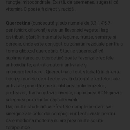
funcției mitocondriale. Există, de asemenea, sugestii că
vitamina C poate fi direct virucidă .
Quercetina
(cunoscută și sub numele de 3,3 ′, 4′5,7-
pentahidroxiflavonă) este un flavonoid vegetal larg
distribuit, găsit în mai multe legume, frunze, semințe și
cereale, unde este conjugat cu zaharuri reziduale pentru a
forma glicozid quercetina. Studiile sugerează că
suplimentarea cu quercetină poate favoriza efectele
antioxidante, antiinflamatorii, antivirale și
imunoprotectoare . Quercetina a fost studiată în diferite
tipuri și modele de infecție virală datorită efectelor sale
antivirale promițătoare în inhibarea polimerazelor ,
proteazei , transcriptazei inverse, suprimarea ADN-girazei
și legarea proteinelor capsidei virale .
Dar, multe studii indică efectele complementare sau
sinergice ale celor doi compuși în infecții virale pentru
care medicina modernă nu are prea multe soluții
terapeutice.