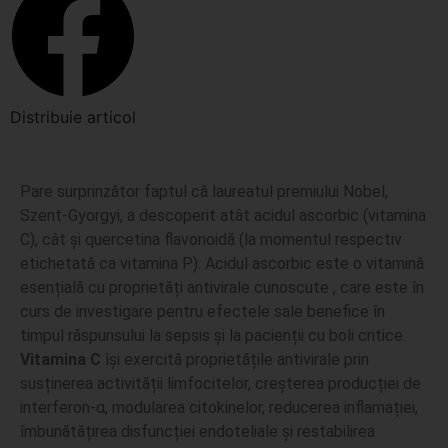
Distribuie articol
Pare surprinzător faptul că laureat
ul premiului Nobel,
Szent-Gyorgyi, a descoperit atât acidul ascorbic (vitamina
C), cât și quercetina flavonoidă (la momentul respectiv
etichetată ca vitamina P). Acidul ascorbic este o vitamină
esențială cu proprietăți antivirale cunoscute , care este în
curs de investigare pentru efectele sale benefice în
timpul răspunsului la sepsis și la pacienții cu boli critice.
Vitamina C
își exercită proprietățile antivirale prin
susținerea activității limfocitelor, creșterea producției de
interferon-α, modularea citokinelor, reducerea inflamației,
îmbunătățirea disfuncției endoteliale și restabilirea