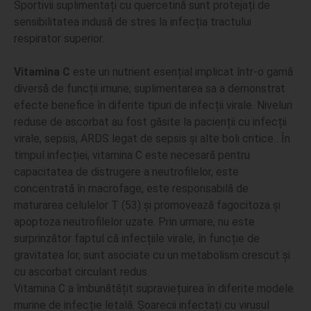
Sportivii suplimentați cu quercetină sunt protejați de
sensibilitatea indusă de stres la infecția tractului
respirator superior.
Vitamina C
este un nutrient esențial implicat într-o gamă
diversă de funcții imune; suplimentarea sa a demonstrat
efecte benefice în diferite tipuri de infecții virale. Niveluri
reduse de ascorbat au fost găsite la pacienții cu infecții
virale, sepsis, ARDS legat de sepsis și alte boli critice . În
timpul infecției, vitamina C este necesară pentru
capacitatea de distrugere a neutrofilelor, este
concentrată în macrofage, este responsabilă de
maturarea celulelor T (53) și promovează fagocitoza și
apoptoza neutrofilelor uzate. Prin urmare, nu este
surprinzător faptul că infecțiile virale, în funcție de
gravitatea lor, sunt asociate cu un metabolism crescut și
cu ascorbat circulant redus.
Vitamina C a îmbunătățit supraviețuirea în diferite modele
murine de infecție letală. Șoarecii infectați cu virusul