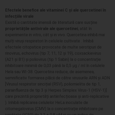
Efectele benefice ale vitaminei C și ale quercetinei în
infecțiile virale
Există o cantitate imensă de literatură care susține
proprietățile antivirale ale quercetinei
, atât în
experimente in vitro, cât și in vivo. Quercetina inhibă mai
mulți viruși respiratori în celulele cultivate . Inhibă
efectele citopatice provocate de multe serotipuri de
rinovirus, echovirus (tip 7, 11, 12 și 19), coxsackievirus
(A21 și B1) și poliovirus (tip 1 Sabin) la o concentrație
inhibitoare minimă de 0,03 până la 0,5 μg / ml în celulele
Hela sau WI-38. Quercetina reduce, de asemenea,
semnificativ formarea plăcii de către virusurile ARN și ADN
[Virusul respirator sincițial (RSV), poliomielita de tip 1,
parainfluenza de tip 3 și Herpes Simplex Virus-1 (HSV-1)]
care prezintă proprietăți antiinfecțioase și anti-replicative
). Inhibă replicarea celulelor HeLa inoculate de
citomegalovirus (CMV) la o concentrație inhibitoare pe
jumătate (IC50) de 3,2 ± 0,8 μM și cu un indice de