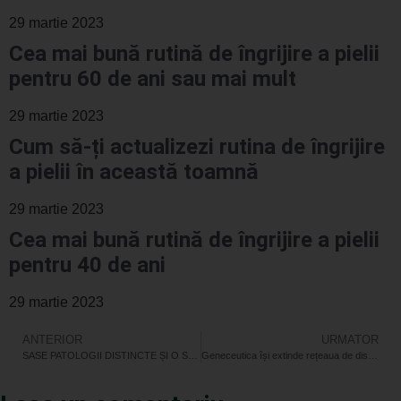
29 martie 2023
Cea mai bună rutină de îngrijire a pielii
pentru 60 de ani sau mai mult
29 martie 2023
Cum să-ți actualizezi rutina de îngrijire
a pielii în această toamnă
29 martie 2023
Cea mai bună rutină de îngrijire a pielii
pentru 40 de ani
29 martie 2023
ANTERIOR
URMATOR
SASE PATOLOGII DISTINCTE ȘI O SINGURĂ CAUZĂ – Surplusul de histamină din organism
Geneceutica își extinde rețeaua de distribuție pentru nutraceuticele DAO, lansate în România la sfârșitul anului 2020