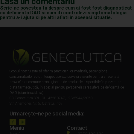
Lasa un comentariu
Scrie-ne povestea ta despre cum ai fost fost diagnosticat
cu deficienta DAO si cum iti controlezi simptomatologia
pentru a-i ajuta si pe altii aflati in aceeasi situatie.
Scopul nostru este să oferim practicienilor medicali, pacienților și
consumatorilor soluții terapeutice exclusive și eficiente pentru a face față
provocărilor comune nesoluționate de produsele disponibile în prezent pe
piața farmaceutică, în special pentru persoanele care suferă de deficiență de
DAO (diaminoxidaza).
SC Geneceutica SRL, CUI 42280747, J23/5944/2020
Str. Anemonei, Nr. 5, Ostratu, Ilfov
Urmarește-ne pe social media:
Meniu
Contact
Acasă