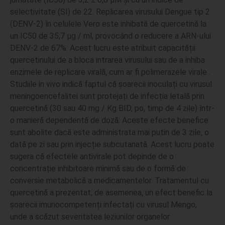
selectivitate (SI) de 22. Replicarea virusului Dengue tip 2
(DENV-2) în celulele Vero este inhibată de quercetină la
un IC50 de 35,7 μg / ml, provocând o reducere a ARN-ului
DENV-2 de 67%. Acest lucru este atribuit capacității
quercetinului de a bloca intrarea virusului sau de a inhiba
enzimele de replicare virală, cum ar fi polimerazele virale .
Studiile in vivo indică faptul că șoarecii inoculați cu virusul
meningoencefalitei sunt protejați de infecția letală prin
quercetină (30 sau 40 mg / Kg BID, po, timp de 4 zile) într-
o manieră dependentă de doză. Aceste efecte benefice
sunt abolite dacă este administrata mai putin de 3 zile, o
dată pe zi sau prin injecție subcutanată. Acest lucru poate
sugera că efectele antivirale pot depinde de o
concentrație inhibitoare minimă sau de o formă de
conversie metabolică a medicamentelor. Tratamentul cu
quercetină a prezentat, de asemenea, un efect benefic la
șoarecii imunocompetenți infectați cu virusul Mengo,
unde a scăzut severitatea leziunilor organelor.