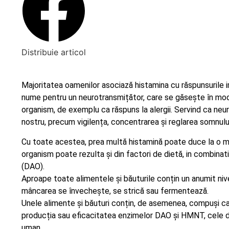
Distribuie articol
Majoritatea oamenilor asociază histamina cu răspunsurile 
nume pentru un neurotransmițător, care se găsește în mod 
organism, de exemplu ca răspuns la alergii. Servind ca neur
nostru, precum vigilența, concentrarea și reglarea somnulu
Cu toate acestea, prea multă histamină poate duce la o m
organism poate rezulta și din factori de dietă, in combinati
(DAO).
Aproape toate alimentele și băuturile conțin un anumit niv
mâncarea se învechește, se strică sau fermentează.
Unele alimente și băuturi conțin, de asemenea, compuși car
producția sau eficacitatea enzimelor DAO și HMNT, cele d
uman.