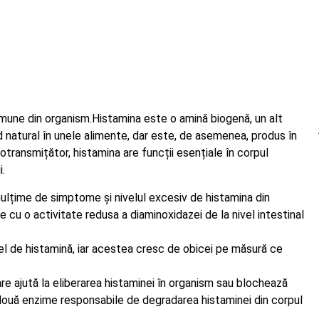
imune din organism.Histamina este o amină biogenă, un alt
natural în unele alimente, dar este, de asemenea, produs în
otransmițător, histamina are funcții esențiale în corpul
i.
ulțime de simptome și nivelul excesiv de histamina din
e cu o activitate redusa a diaminoxidazei de la nivel intestinal
el de histamină, iar acestea cresc de obicei pe măsură ce
e ajută la eliberarea histaminei în organism sau blochează
ouă enzime responsabile de degradarea histaminei din corpul