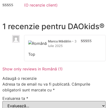
(O recenzie client)
Evaluat
la
3.00
din 5 pe
baza
1 recenzie pentru
DAOkids®
unei
singure
evaluări
Marcu Mădălin
–
3
iulie 2025
Evaluat
la
3
din
Top
5
Show only reviews in Română (1)
Adaugă o recenzie
Adresa ta de email nu va fi publicată.
Câmpurile
obligatorii sunt marcate cu
*
Evaluarea ta
*