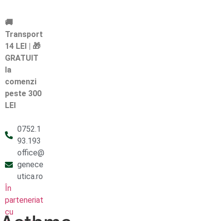
🚚
Transport
14 LEI | 🎁
GRATUIT
la
comenzi
peste 300
LEI
0752.1
93.193
office@
genece
utica.ro
În
parteneriat
cu