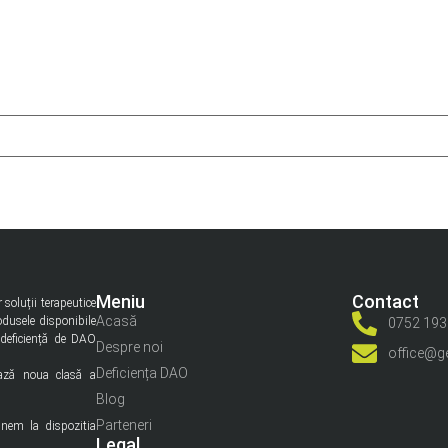
Meniu
Contact
 soluții terapeutice
Acasă
odusele disponibile
0752 193
 deficiență de DAO
Despre noi
office@g
Deficiența DAO
ează noua clasă a
Blog
Parteneri
punem la dispozitia
Legal