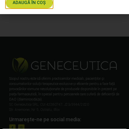
ADAUGĂ ÎN COȘ
Scopul nostru este să oferim practicienilor medicali, pacienților și
consumatorilor soluții terapeutice exclusive și eficiente pentru a face față
provocărilor comune nesoluționate de produsele disponibile în prezent pe
piața farmaceutică, în special pentru persoanele care suferă de deficiență de
DAO (diaminoxidaza).
SC Geneceutica SRL, CUI 42280747, J23/5944/2020
Str. Anemonei, Nr. 5, Ostratu, Ilfov
Urmarește-ne pe social media: