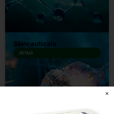
*Diamin Oxidaza/Histaminaza
Skinceuticals
DETALII