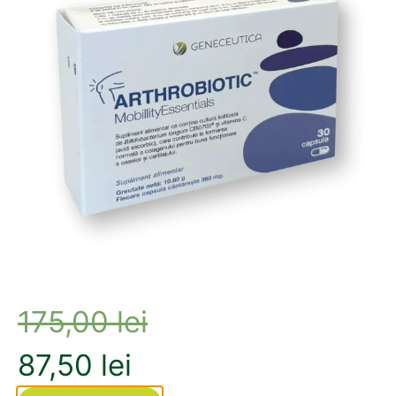
Longevity
DETALII
175,00
lei
87,50
lei