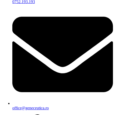
0752.193.193
office@geneceutica.ro