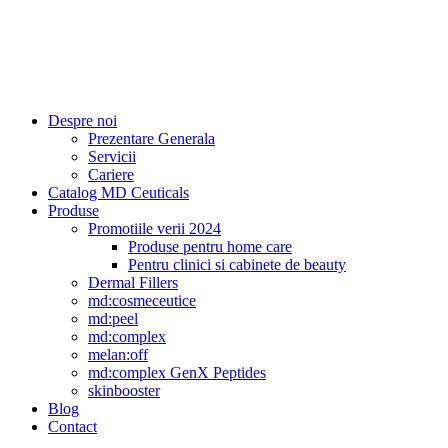
Despre noi
Prezentare Generala
Servicii
Cariere
Catalog MD Ceuticals
Produse
Promotiile verii 2024
Produse pentru home care
Pentru clinici si cabinete de beauty
Dermal Fillers
md:cosmeceutice
md:peel
md:complex
melan:off
md:complex GenX Peptides
skinbooster
Blog
Contact