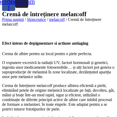
acebook-
Instagram
f
Cremă de întreținere melan:off
Prima pagină
/
Skinceutice
/
melan:off
/ Cremă de întreținere
melan:off
Efect intens de depigmentare si actiune antiaging
Crema de albire pentru uz local pentru o piele perfecta.
O expunere excesivă la radiații UV, factori hormonali și genetici,
ingestia unor medicamente fotosensibile… și alți factori pot genera o
supraproducție de melanină în zone localizate, dezlănțuind apariția
unor pete melanice urâte.
Crema de întreținere melan:off produce albirea eficientă a pielii,
eliminând petele de origine melanică localizate pe față, decolteu, gât,
mâini și brațe într-un mod rapid, sigur și eficient, utilizând o
combinație de diferite principii active de albire care inhibă procesul
de formare a melaninei. în toate etapele. Este adaptat pentru a se
potrivi tuturor fototipurilor de piele.