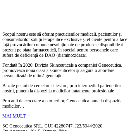
Scopul nostru este să oferim practicienilor medicali, pacienților și
consumatorilor soluții terapeutice exclusive și eficiente pentru a face
față provocărilor comune nesoluționate de produsele disponibile în
prezent pe piața farmaceutică, în special pentru persoanele care
suferă de deficiență de DAO (diaminoxidaza).
Fondată în 2020, Divizia Skinceuticals a companiei Geneceutica,
promovează noua clasă a skinceuticelor și asigură o abordare
personalizată de ultimă generație.
Bazate pe ani de cercetare si testare, prin intermediul partenerilor
nostrii, punem la dispozitia medicilor tratamente profesionale
Prin anii de cercetare a partnerilor, Geneceutica pune la dispoziția
medicilor…
MAI MULT
SC Geneceutica SRL, CUI 42280747, J23/5944/2020