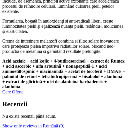
Include, de asemenea, principii active exfoliante care accelerează
procesul de reînnoire celulară, luminând culoarea pielii petelor
existente.
Formularea, bogată în antioxidanți și anti-radicali liberi, crește
luminozitatea pielii și egalizează nuanța pielii, redându-i moliciunea
și elasticitatea.
Crema de intretinere melan:off combina si filtre solare inovatoare
care protejeaza pielea impotriva radiatiilor solare, blocand neo-
productia de melanina si garantand rezultate prelungite.
Acid azelaic + acid kojic + 4-butilresorcinol + extract de Rumex
+ acid ascorbic + alfa arbutină + nonapeptidă-1 + acid
aminoetilfospinic + niacinamidă + acetat de tocoferil + DMAE +
palmitat de retinil + tetrahidropiperină + bisabolol + alantoină
+ extract de glicicină + ulei de alantoina barbadensis +
alantoina
Cere Oferta
Recenzii
Nu există recenzii până acum.
Show only reviews in Română (0)