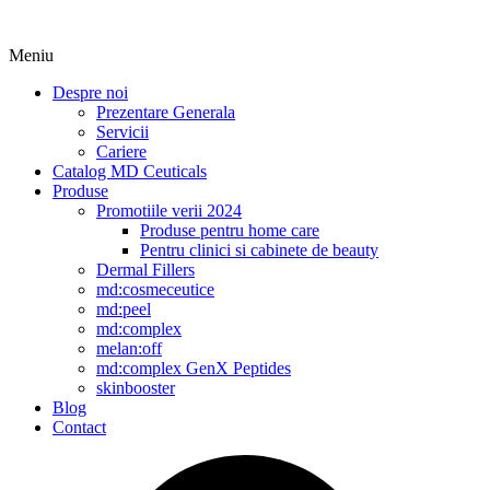
Meniu
Despre noi
Prezentare Generala
Servicii
Cariere
Catalog MD Ceuticals
Produse
Promotiile verii 2024
Produse pentru home care
Pentru clinici si cabinete de beauty
Dermal Fillers
md:cosmeceutice
md:peel
md:complex
melan:off
md:complex GenX Peptides
skinbooster
Blog
Contact