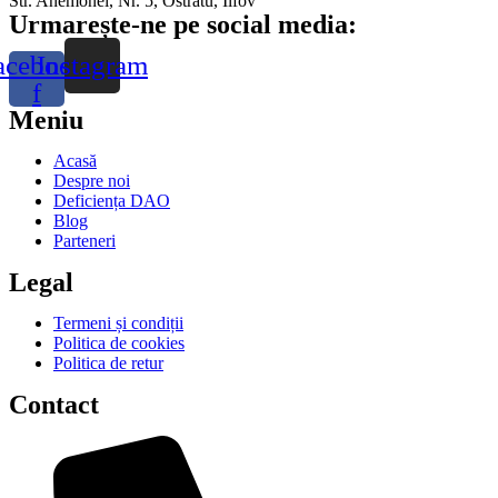
Str. Anemonei, Nr. 5, Ostratu, Ilfov
Urmarește-ne pe social media:
acebook-
Instagram
f
Meniu
Acasă
Despre noi
Deficiența DAO
Blog
Parteneri
Legal
Termeni și condiții
Politica de cookies
Politica de retur
Contact