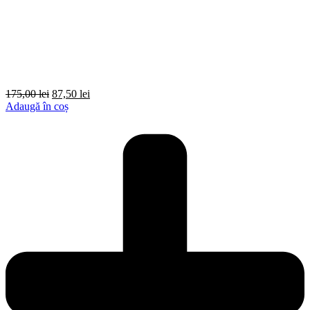
175,00
lei
87,50
lei
Adaugă în coș